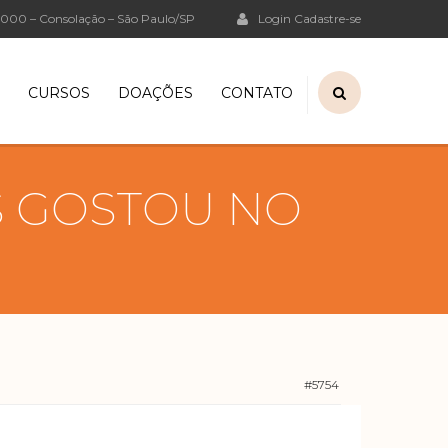
5-000 – Consolação – São Paulo/SP
Login
Cadastre-se
CURSOS
DOAÇÕES
CONTATO
S GOSTOU NO
#5754