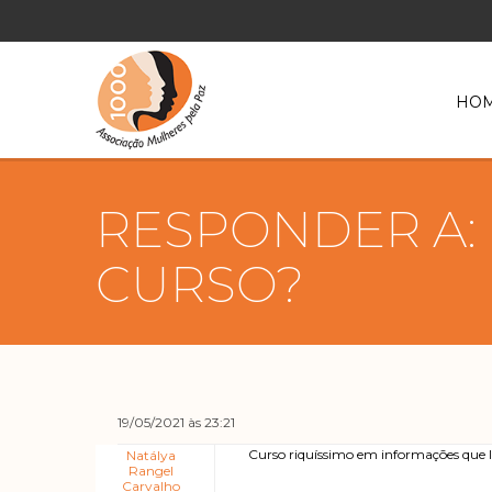
HO
RESPONDER A:
CURSO?
19/05/2021 às 23:21
Curso riquíssimo em informações que le
Natálya
Rangel
Carvalho