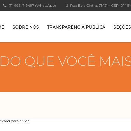
(11) 99647-9497 (WhatsApp)
Rua Bela Cintra, 71/121 – CEP: 0141
ME
SOBRE NÓS
TRANSPARÊNCIA PÚBLICA
SEÇÕES
 DO QUE VOCÊ MAI
varei para a vida.